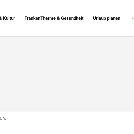
& Kultur
FrankenTherme & Gesundheit
Urlaub planen
. V.